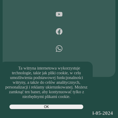
Ta witryna internetowa wykorzystuje
technologie, takie jak pliki cookie, w celu
umożliwienia podstawowej funkcjonalności
witryny, a także do celów analitycznych,
personalizacji i reklamy ukierunkowanej. Możesz
zamknąć ten baner, aby kontynuować tylko z
niezbędnymi plikami cookie.
OK
kulkilozyskowe.elub.pl BINGO.74.FR 24-05-2024